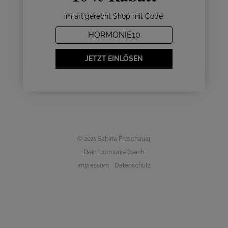
im art’gerecht Shop mit Code:
HORMONIE10
JETZT EINLÖSEN
© 2021 Sabine Froschauer
Dein HormonieCoach
Impressum
-
Datenschutz