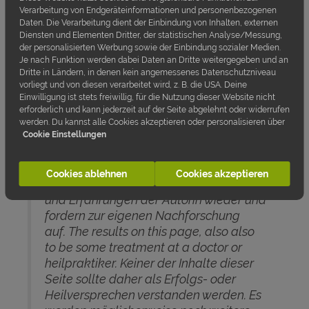
Verarbeitung von Endgeräteinformationen und personenbezogenen
N
ie leichtfertig an den Hormonen
Daten. Die Verarbeitung dient der Einbindung von Inhalten, externen
„schrauben“
nur weil man einen Verdacht
Diensten und Elementen Dritter, der statistischen Analyse/Messung,
hat und irgendwo etwas gehört oder
der personalisierten Werbung sowie der Einbindung sozialer Medien.
gelesen hat.
Je nach Funktion werden dabei Daten an Dritte weitergegeben und an
Dritte in Ländern, in denen kein angemessenes Datenschutzniveau
vorliegt und von diesen verarbeitet wird, z. B. die USA. Deine
Einwilligung ist stets freiwillig, für die Nutzung dieser Website nicht
erforderlich und kann jederzeit auf der Seite abgelehnt oder widerrufen
werden. Du kannst alle Cookies akzeptieren oder personalisieren über
Die Aussagen auf dieser Seite dienen
Cookie Einstellungen
nur zu Informationszwecken und sind
keine wissenschaftliche
Cookies ablehnen
Cookies akzeptieren
Abhandlung. Sie geben die Meinung
und Erfahrungen der Autorin wieder und
fordern zur eigenen Nachforschung
auf. The results on this page, also also
to be some treatment at a doctor or
heilpraktiker. Keiner der Inhalte dieser
Seite sollte daher als Erfolgs- oder
Heilversprechen verstanden werden. Es