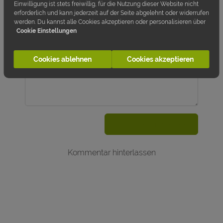
Einwilligung ist stets freiwillig, für die Nutzung dieser Website nicht
erforderlich und kann jederzeit auf der Seite abgelehnt oder widerrufen
werden. Du kannst alle Cookies akzeptieren oder personalisieren über
Cookie Einstellungen
Cookies ablehnen
Cookies akzeptieren
Kommentar senden
Kommentar hinterlassen