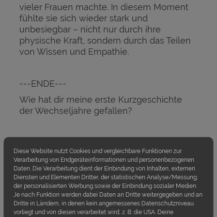
vieler Frauen machte. In diesem Moment
fühlte sie sich wieder stark und
unbesiegbar – nicht nur durch ihre
physische Kraft, sondern durch das Teilen
von Wissen und Empathie.
---ENDE---
Wie hat dir meine erste Kurzgeschichte
der Wechseljahre gefallen?
Diese Website nutzt Cookies und vergleichbare Funktionen zur
Verarbeitung von Endgeräteinformationen und personenbezogenen
Daten. Die Verarbeitung dient der Einbindung von Inhalten, externen
Diensten und Elementen Dritter, der statistischen Analyse/Messung,
der personalisierten Werbung sowie der Einbindung sozialer Medien.
Kommentar hinterlassen
Je nach Funktion werden dabei Daten an Dritte weitergegeben und an
Dritte in Ländern, in denen kein angemessenes Datenschutzniveau
vorliegt und von diesen verarbeitet wird, z. B. die USA. Deine