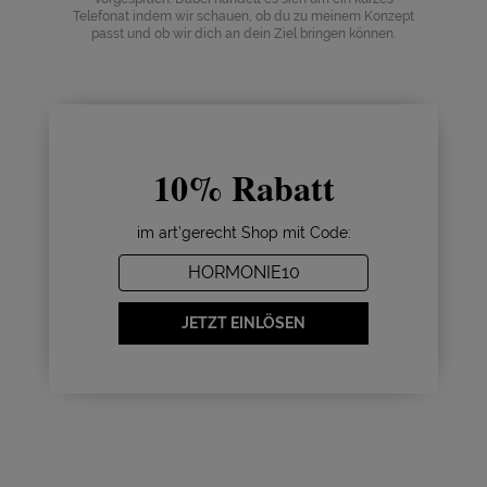
Telefonat indem wir schauen, ob du zu meinem Konzept
passt und ob wir dich an dein Ziel bringen können.
10% Rabatt
im art’gerecht Shop mit Code:
HORMONIE10
JETZT EINLÖSEN